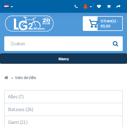
0 item(s) -
€0,00
Menu
Velo de Ville
Alles (7)
Batavus (26)
Giant (21)