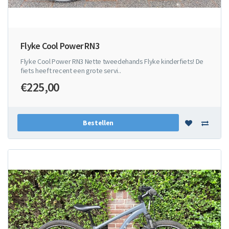
Flyke Cool Power RN3
Flyke Cool Power RN3 Nette tweedehands Flyke kinderfiets! De
fiets heeft recent een grote servi..
€225,00
Bestellen