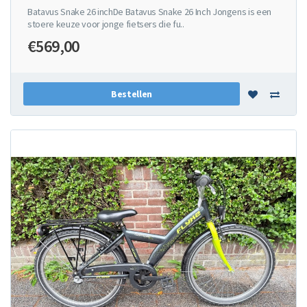
Batavus Snake 26 inchDe Batavus Snake 26 Inch Jongens is een
stoere keuze voor jonge fietsers die fu..
€569,00
Bestellen